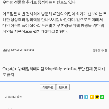
우하면 선물을 추가로 증정하는 이벤트도 있다.
아토팜은 이번 전시회에 방문해 47인의 어린이 화가가 선보이는 무
해한 상상력과 창의력을 만나보시길 바란다며, 앞으로도 미래 세
대인 어린이들이 살아갈 푸른빛 지구 환경을 위해 환경을 위한 캠
페인을 지속적으로 펼쳐가겠다고 밝혔다.
글쓴날 : [2025-06-10 14:00:00.0]
김태한 기자[]
Copyrights ⓒ 데일리메디칼 & http://dailymedical.kr/, 무단 전재 및 재배
포 금지
이전화면
맨위로
확대
l
축소