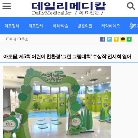
의료정책
의료단체
학회/학술
병원의원
제약바이오
의료기
확대
l
축소
아토팜, 제5회 어린이 친환경 ‘그린 그림대회’ 수상작 전시회 열어