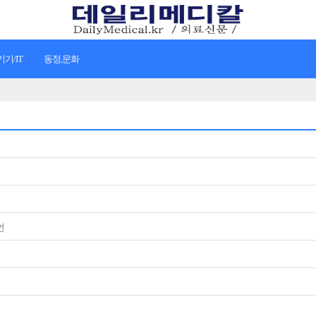
기/IT
동정,문화
언