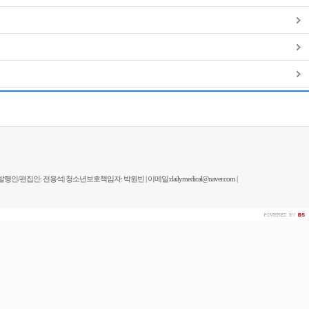
발행인/편집인: 전용석| 청소년보호책임자: 박원빈 | 이메일:dailymedical@naver.com |