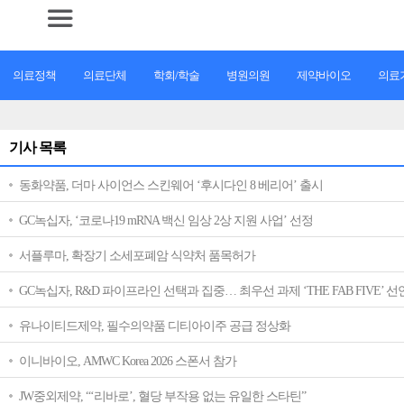
의료정책
의료단체
학회/학술
병원의원
제약바이오
의료기
기사 목록
동화약품, 더마 사이언스 스킨웨어 ‘후시다인 8 베리어’ 출시
GC녹십자, ‘코로나19 mRNA 백신 임상 2상 지원 사업’ 선정
서플루마, 확장기 소세포폐암 식약처 품목허가
GC녹십자, R&D 파이프라인 선택과 집중… 최우선 과제 ‘THE FAB FIVE’ 선
유나이티드제약, 필수의약품 디티아이주 공급 정상화
이니바이오, AMWC Korea 2026 스폰서 참가
JW중외제약, “‘리바로’, 혈당 부작용 없는 유일한 스타틴”