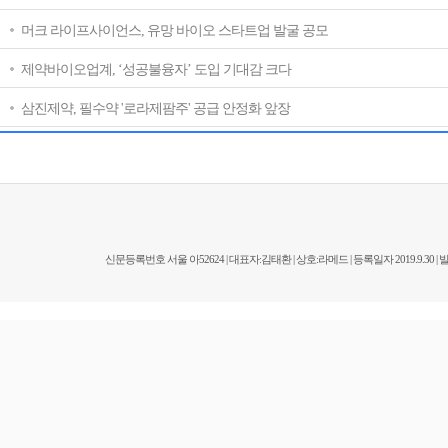
머크 라이프사이언스, 유망 바이오 스타트업 발굴 공모
제약바이오업계, ‘성공불융자’ 도입 기대감 크다
삼진제약, 필수약 '로라제팜주' 공급 안정화 앞장
신문등록번호 서울 아52624 | 대표자:김태환 | 상호:라메드 | 등록일자 2019.9.30 | 발행