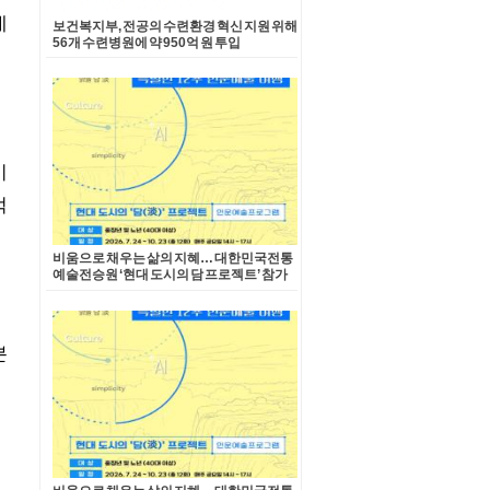
보건복지부, 전공의 수련환경 혁신 지원 위해
56개 수련병원에 약 950억 원 투입
비움으로 채우는 삶의 지혜… 대한민국전통
예술전승원 ‘현대 도시의 담 프로젝트’ 참가
자 모집