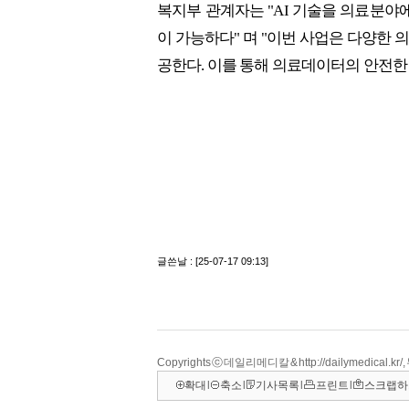
Copyrights ⓒ 데일리메디칼 & http://dailymedical.
확대
l
축소
l
기사목록
l
프린트
l
스크랩하