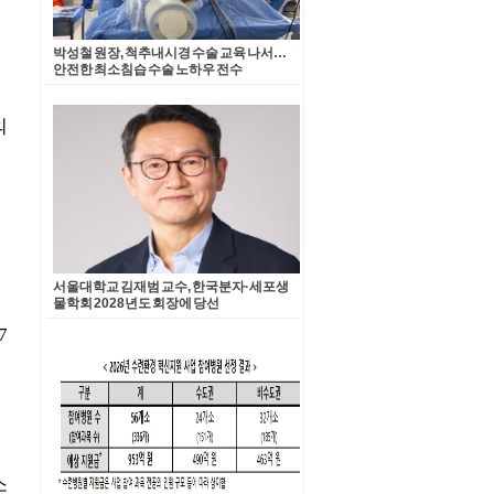
박성철 원장, 척추내시경 수술 교육 나서…
안전한 최소침습 수술 노하우 전수
서울대학교 김재범 교수, 한국분자·세포생
물학회 2028년도 회장에 당선