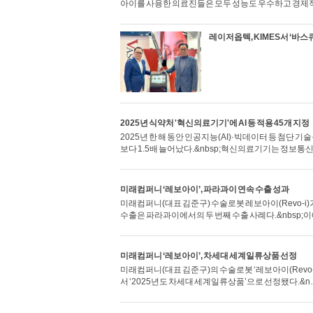
아이를 사용한 의료진들은 모두 성능도 우수하고 경제
레이저옵텍, KIMES서 ‘바스
2025년 식약처 '혁신의료기기'에 AI 등 적용 45개 지정
2025년 한 해 동안 인공지능(AI)·빅데이터 등 첨단
보다 1.5배 늘어났다.&nbsp;혁신의료기기는 정보
미래컴퍼니 ‘레보아이’, 파라과이 연속 수출 성과
미래컴퍼니(대표 김준구) 수술로봇 레보아이(Revo-i
수출은 파라과이에서의 두 번째 수출 사례다.&nbsp;
미래컴퍼니 ‘레보아이’, 차세대 세계일류상품 선정
미래컴퍼니(대표 김준구)의 수술로봇 ‘레보아이(Revo-
서 ‘2025년도 차세대 세계일류상품’으로 선정됐다.&n