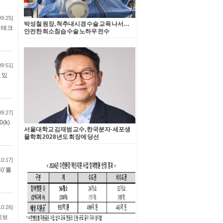
09:25]
박성철 원장, 척추내시경 수술 교육 나서…
딥테크
안전한 최소침습 수술 노하우 전수
09:51]
 있
09:27]
(k)
서울대학교 김재범 교수, 한국분자·세포생
물학회 2028년도 회장에 당선
10:17]
)’를
10:26]
레보