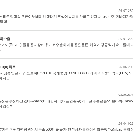
[26-07-28 
 스타트업과의 오픈이노베이션 생태계 조성에 박차를 가하고 있다.&nbsp;(주)인바디가 
와 함…
째 수출
[26-07-22 
아이(Revo-i)’를 몽골 시장에 추가로 수출하며 몽골은 물론, 해외 시장 공략에 속도를 내고
최대…
0(k) 획득
[26-06-29 
결기구 ‘포트씨(Port-C 미국 제품명 DYNE PORT)’가 미국 식품의약국(FDA) 510
룹이 지난…
[26-05-07 
상을 수상하고 있다.&nbsp; 미래컴퍼니(대표 김준구)의 국산 수술로봇 ‘레보아이(Revo-i
술의 임상&…
[26-04-02 
i)’가 한국원자력병원에서 수술 500례를 돌파, 안전성과 유효성이 입증됐다.&nbsp;특히 