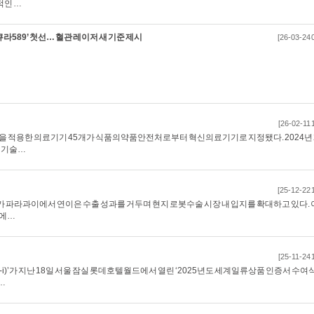
적인 …
큐라589’ 첫선… 혈관 레이저 새 기준 제시
[26-03-24 
[26-02-11 
 기술을 적용한 의료기기 45개가 식품의약품안전처로부터 혁신의료기기로 지정됐다. 2024년 
통신기술…
[25-12-22 
)가 파라과이에서 연이은 수출 성과를 거두며 현지 로봇수술 시장 내 입지를 확대하고 있다.
이에…
[25-11-24 
i)’가 지난 18일 서울 잠실 롯데호텔월드에서 열린 ‘2025년도 세계일류상품 인증서 수여
…