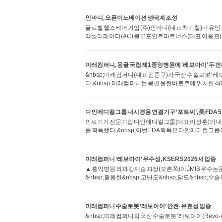
인바디, 오픈이노베이션 생태계 조성
글로벌 헬스케어 기업 (주)인바디(대표 차기철)가 유망
액셀러레이터(AC) 블루포인트파트너스(대표 이용관)
미래컴퍼니, 몽골 국립 제1중앙병원에 ‘레보아이’ 두 번
&nbsp;미래컴퍼니(대표 김준구)가 국산 수술로봇 ‘레보
다.&nbsp;미래컴퍼니는 몽골 울란바토르에 위치한 
다인메디컬그룹 내시경용 연결기구 ‘포트씨’, 美 FDA 51
의료기기 전문기업 다인메디컬그룹(대표 이성훈)의 내시경용 연
를 획득했다.&nbsp;이번 FDA 획득은 다인메디컬그
미래컴퍼니 ‘레보아이’ 우수성, KSERS 2026서 입증
▲ 홍익병원 외과 강재승 과장(오른쪽)이 JMIS 우수논문
&nbsp;활용한&nbsp;고난도&nbsp;담도&nbsp;수
미래컴퍼니 수술로봇 ‘레보아이’ 안전·유효성 입증
&nbsp;미래컴퍼니의 국산 수술로봇 ‘레보아이(Revo-