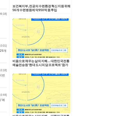
보건복지부, 전공의 수련환경 혁신 지원 위해
56개 수련병원에 약 950억 원 투입
09:18]
10:01]
29개
비움으로 채우는 삶의 지혜… 대한민국전통
예술전승원 ‘현대 도시의 담 프로젝트’ 참가
자 모집
10:18]
 이번
10:44]
식’에