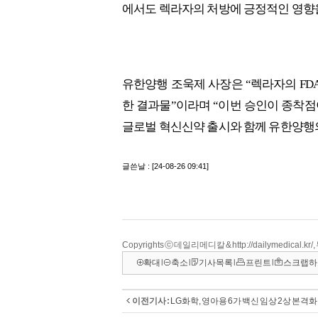
Copyrights ⓒ 데일리메디칼 & http://dailymedical.
확대
l
축소
l
기사목록
l
프린트
l
스크랩하
이전기사 :
LG화학, 영아용 6가 백신 임상 2상 본