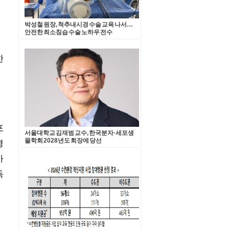
박성철 원장, 척추내시경 수술 교육 나서…
안전한 최소침습 수술 노하우 전수
서울대학교 김재범 교수, 한국분자·세포생
물학회 2028년도 회장에 당선