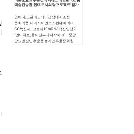
비움으로 채우는 삶의 지혜… 대한민국전통
예술전승원 ‘현대 도시의 담 프로젝트’ 참가
자 모집
인바디, 오픈이노베이션 생태계 조성
동화약품, 더마 사이언스 스킨웨어 ‘후시다인 8 베리어’ 출시
GC녹십자, ‘코로나19 mRNA 백신 임상 2상 지원 사업’ 선정
“언어치료, 돌 이전부터 시작해야”…중앙대병원 영아 특화 프로그램
당뇨병 진단 후 운동 늘리면 우울증 위험 최대 25% 떨어져