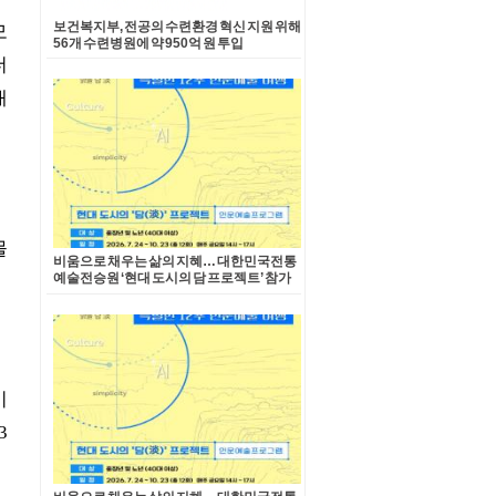
보건복지부, 전공의 수련환경 혁신 지원 위해
56개 수련병원에 약 950억 원 투입
비움으로 채우는 삶의 지혜… 대한민국전통
예술전승원 ‘현대 도시의 담 프로젝트’ 참가
자 모집