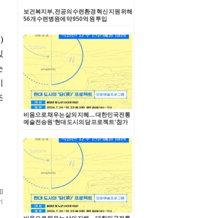
보건복지부, 전공의 수련환경 혁신 지원 위해
56개 수련병원에 약 950억 원 투입
비움으로 채우는 삶의 지혜… 대한민국전통
예술전승원 ‘현대 도시의 담 프로젝트’ 참가
자 모집