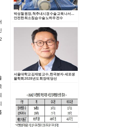
박성철 원장, 척추내시경 수술 교육 나서…
안전한 최소침습 수술 노하우 전수
서울대학교 김재범 교수, 한국분자·세포생
물학회 2028년도 회장에 당선